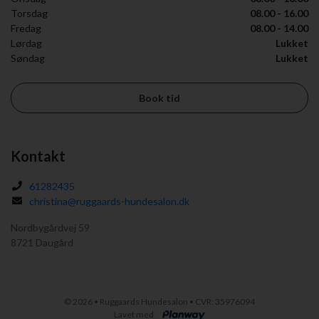
Torsdag
08.00 - 16.00
Fredag
08.00 - 14.00
Lørdag
Lukket
Søndag
Lukket
Book tid
Kontakt
61282435
christina@ruggaards-hundesalon.dk
Nordbygårdvej 59
8721 Daugård
©
2026 • Ruggaards Hundesalon • CVR: 35976094
Lavet med