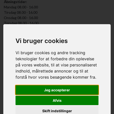
Åbningstider:
Mandag 08.00 - 16.00
Tirsdag 08.00 - 16.00
Onsdag 08.00 - 16.00
Torsdag 08.00 - 16.00
Fredag 08.00 - 14.00
(Akuttid om fredagen kl. 14.00 - 16.00).
Vi bruger cookies
- i få tilfælde, lørdag formiddag.
Kan kun bookes via telefon.
Vi bruger cookies og andre tracking
teknologier for at forbedre din oplevelse
Telefontid:
Salonens åbningstid.
på vores website, til at vise personaliseret
indhold, målrettede annoncer og til at
forstå hvor vores besøgende kommer fra.
Jeg accepterer
Afvis
Skift indstillinger